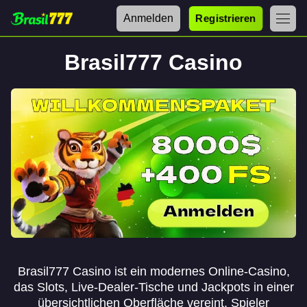
Anmelden
Registrieren
Brasil777 Casino
Brasil777 Casino ist ein modernes Online-Casino,
das Slots, Live-Dealer-Tische und Jackpots in einer
übersichtlichen Oberfläche vereint. Spieler