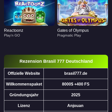
Reactoonz
Gates of Olympus
Play’n GO
Pragmatic Play
Rezension Brasil 777 Deutschland
Offizielle Website
brasil777.de
Live Blackjack
Bustabit
Big Bass Bonanza
Dragon Tiger
Aviator
Mega Moolah
Evolution Gaming
Independent
Pragmatic Play
Evolution Gaming
Spribe
Microgaming
Willkommenspaket
8000$ +400 FS
Gründungsjahr
2025
Lizenz
Anjouan