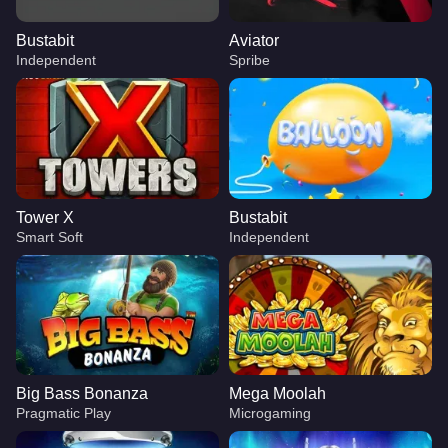
Bustabit
Aviator
Independent
Spribe
Tower X
Bustabit
Smart Soft
Independent
Big Bass Bonanza
Mega Moolah
Pragmatic Play
Microgaming