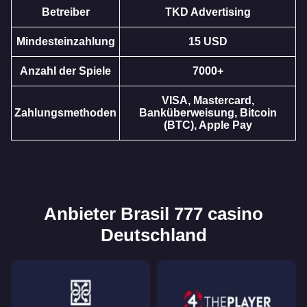
Betreiber
TKD Advertising
Mega Ball
Tower X
Reactoonz
Lightning Dice
Bustabit
Gates of Olympus
Evolution Gaming
Smart Soft
Play’n GO
Evolution Gaming
Independent
Pragmatic Play
Mindesteinzahlung
15 USD
Anzahl der Spiele
7000+
VISA, Mastercard,
Zahlungsmethoden
Banküberweisung, Bitcoin
(BTC), Apple Pay
Dream Catcher
Spaceman
Book of Dead
Monopoly Live
Crash
Gonzo’s Quest
Evolution Gaming
Pragmatic Play
Play’n GO
Evolution Gaming
Roobet
NetEnt
Anbieter Brasil 777 casino
Deutschland
Side Bet City
Moonshot
The Dog House
Crazy Time
Boom or Bust
Wolf Gold
Evolution Gaming
SoftSwiss
Pragmatic Play
Evolution Gaming
BGaming
Pragmatic Play