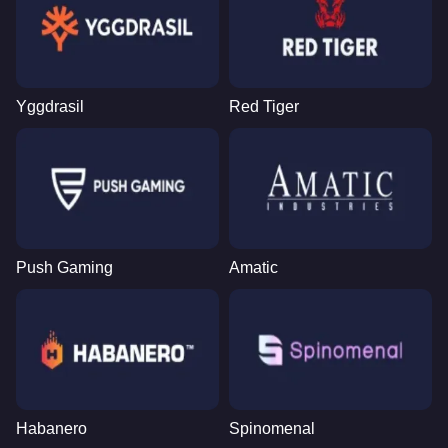
Yggdrasil
Red Tiger
Push Gaming
Amatic
Habanero
Spinomenal